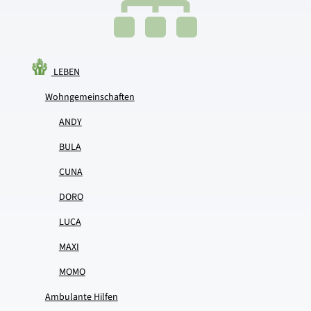

LEBEN
Wohngemeinschaften
ANDY
BULA
CUNA
DORO
LUCA
MAXI
MOMO
Ambulante Hilfen