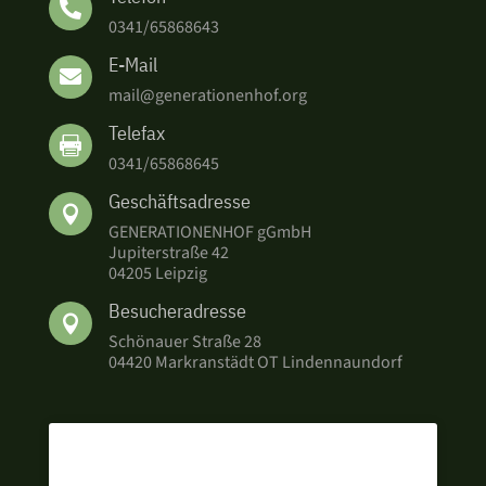

0341/65868643
E-Mail

mail@generationenhof.org
Telefax

0341/65868645
Geschäftsadresse

GENERATIONENHOF gGmbH
Jupiterstraße 42
04205 Leipzig
Besucheradresse

Schönauer Straße 28
04420 Markranstädt OT Lindennaundorf